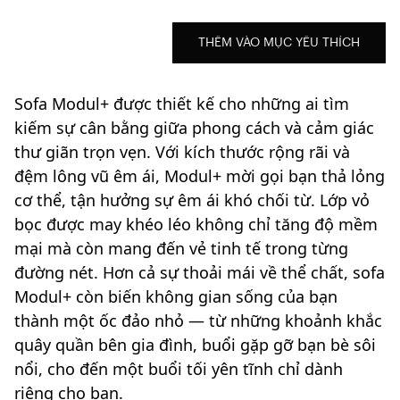
THÊM VÀO MỤC YÊU THÍCH
Sofa Modul+ được thiết kế cho những ai tìm
kiếm sự cân bằng giữa phong cách và cảm giác
thư giãn trọn vẹn. Với kích thước rộng rãi và
đệm lông vũ êm ái, Modul+ mời gọi bạn thả lỏng
cơ thể, tận hưởng sự êm ái khó chối từ. Lớp vỏ
bọc được may khéo léo không chỉ tăng độ mềm
mại mà còn mang đến vẻ tinh tế trong từng
đường nét. Hơn cả sự thoải mái về thể chất, sofa
Modul+ còn biến không gian sống của bạn
thành một ốc đảo nhỏ — từ những khoảnh khắc
quây quần bên gia đình, buổi gặp gỡ bạn bè sôi
nổi, cho đến một buổi tối yên tĩnh chỉ dành
riêng cho bạn.