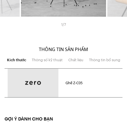
1
/
7
THÔNG TIN SẢN PHẨM
Kích thước
Thông số kỹ thuật
Chất liệu
Thông tin bổ sung
Ghế Z-C05
GỢI Ý DÀNH CHO BẠN