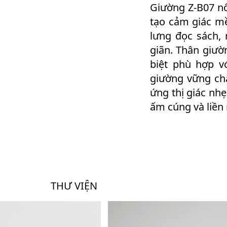
Giường Z-B07 nổ
tạo cảm giác mề
lưng đọc sách,
giãn. Thân giườ
biệt phù hợp v
giường vững chắ
ứng thị giác nh
ấm cúng và liền
THƯ VIỆN