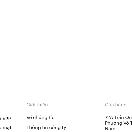
Giới thiệu
Cửa hàng
g gặp
Về chúng tôi
72A Trần Qu
Phường Võ T
o mật
Thông tin công ty
Nam