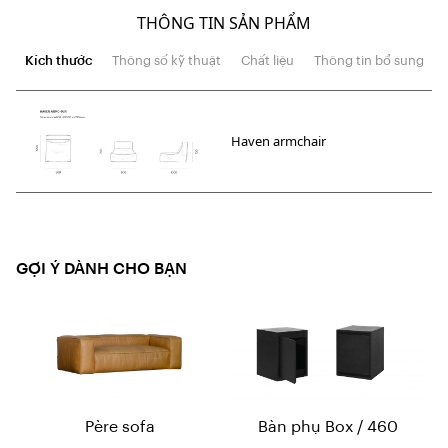
THÔNG TIN SẢN PHẨM
Kích thước
Thông số kỹ thuật
Chất liệu
Thông tin bổ sung
Haven armchair
GỢI Ý DÀNH CHO BẠN
Père sofa
Bàn phụ Box / 460