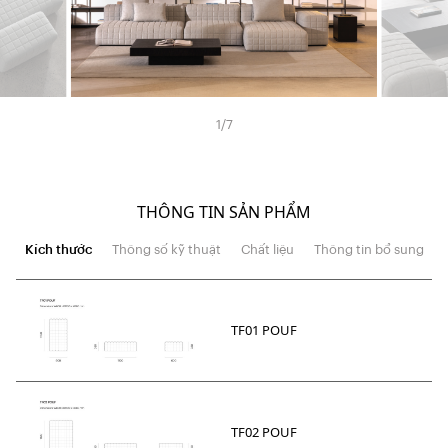
1
/
7
THÔNG TIN SẢN PHẨM
Kích thước
Thông số kỹ thuật
Chất liệu
Thông tin bổ sung
TF01 POUF
TF02 POUF