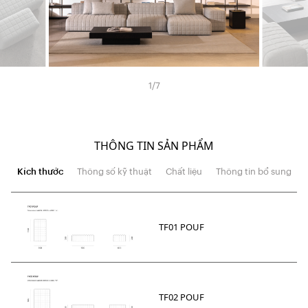
1
/
7
THÔNG TIN SẢN PHẨM
Kích thước
Thông số kỹ thuật
Chất liệu
Thông tin bổ sung
TF01 POUF
TF02 POUF