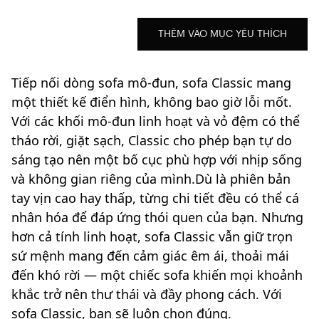
THÊM VÀO MỤC YÊU THÍCH
Tiếp nối dòng sofa mô-đun, sofa Classic mang
một thiết kế điển hình, không bao giờ lỗi mốt.
Với các khối mô-đun linh hoạt và vỏ đệm có thể
tháo rời, giặt sạch, Classic cho phép bạn tự do
sáng tạo nên một bố cục phù hợp với nhịp sống
và không gian riêng của mình.Dù là phiên bản
tay vịn cao hay thấp, từng chi tiết đều có thể cá
nhân hóa để đáp ứng thói quen của bạn. Nhưng
hơn cả tính linh hoạt, sofa Classic vẫn giữ trọn
sứ mệnh mang đến cảm giác êm ái, thoải mái
đến khó rời — một chiếc sofa khiến mọi khoảnh
khắc trở nên thư thái và đầy phong cách. Với
sofa Classic, bạn sẽ luôn chọn đúng.