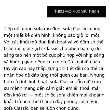
THÊM VÀO MỤC YÊU THÍCH
Tiếp nối dòng sofa mô-đun, sofa Classic mang
một thiết kế điển hình, không bao giờ lỗi mốt.
Với các khối mô-đun linh hoạt và vỏ đệm có thể
tháo rời, giặt sạch, Classic cho phép bạn tự do
sáng tạo nên một bố cục phù hợp với nhịp sống
và không gian riêng của mình.Dù là phiên bản
tay vịn cao hay thấp, từng chi tiết đều có thể cá
nhân hóa để đáp ứng thói quen của bạn. Nhưng
hơn cả tính linh hoạt, sofa Classic vẫn giữ trọn
sứ mệnh mang đến cảm giác êm ái, thoải mái
đến khó rời — một chiếc sofa khiến mọi khoảnh
khắc trở nên thư thái và đầy phong cách. Với
sofa Classic, bạn sẽ luôn chọn đúng.