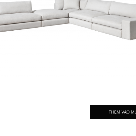
THÊM VÀO M