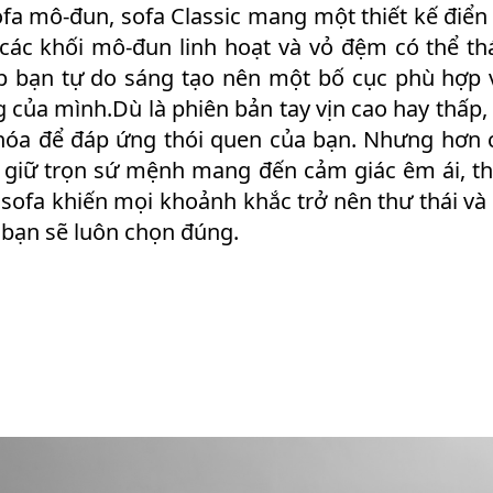
ofa mô-đun, sofa Classic mang một thiết kế điển
 các khối mô-đun linh hoạt và vỏ đệm có thể thá
p bạn tự do sáng tạo nên một bố cục phù hợp 
 của mình.Dù là phiên bản tay vịn cao hay thấp, 
hóa để đáp ứng thói quen của bạn. Nhưng hơn cả
n giữ trọn sứ mệnh mang đến cảm giác êm ái, t
 sofa khiến mọi khoảnh khắc trở nên thư thái và
, bạn sẽ luôn chọn đúng.