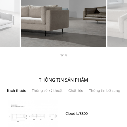
1
/
14
THÔNG TIN SẢN PHẨM
Kích thước
Thông số kỹ thuật
Chất liệu
Thông tin bổ sung
Cloud L/3300