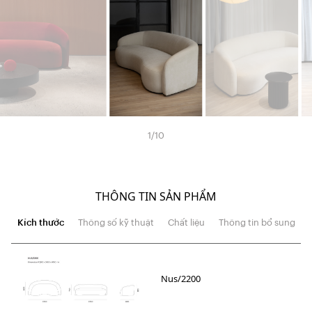
1
/
10
THÔNG TIN SẢN PHẨM
Kích thước
Thông số kỹ thuật
Chất liệu
Thông tin bổ sung
Nus/2200