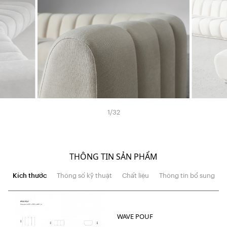
1
/
32
THÔNG TIN SẢN PHẨM
Kích thước
Thông số kỹ thuật
Chất liệu
Thông tin bổ sung
WAVE POUF